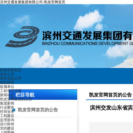
滨州交通发展集团有限公司-凯发官网首页
凯发官网首页
信息公开
基本信息公开
组织机构
权属单位
工程项目进展
栏目导航
凯发官网首页的公告
新闻动态
凯发官网首页的公告
集团新闻
滨州交发山东省滨
行业聚焦
凯发官网首页的公告
经营业务
工程建设
监理咨询
设计科研
党的建设
上级精神