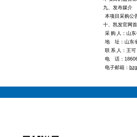
九、发布媒介
本项目采购公
十、凯发官网
采
购
人：
山东
地
址：
山东
联
系
人：王可
电
话：
1860
电子邮箱：
bz