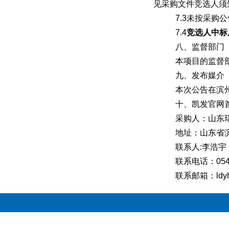
见采购文件竞选人须
7.3未按采
7.4
竞选人
中标
八、监督部门
本项目的监督
九、发布媒介
本次公告在滨
十、凯发官网
采购人：山东
地址：山东省
联系人
:
李浩宇
联系电话：0543-
联系邮箱：
ld