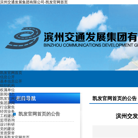
滨州交通发展集团有限公司-凯发官网首页
凯发官网首页
信息公开
基本信息公开
组织机构
权属单位
新闻动态
栏目导航
凯发官网首页的公告
凯发官网首页的公告
集团新闻
行业聚焦
经营业务
凯发官网首页的公告
滨州交发
工程建设
监理咨询
设计科研
党的建设
资质荣誉
联系凯发官网首页