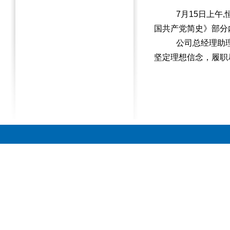
7月15
日上午
,
国共产党简史》部分
公司总经理助
坚定理想信念，履职