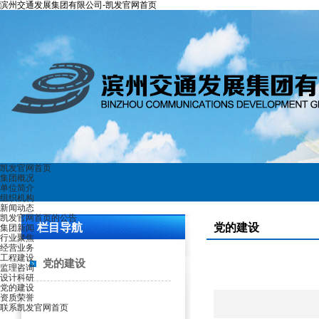
滨州交通发展集团有限公司-凯发官网首页
凯发官网首页
集团概况
单位简介
组织机构
新闻动态
凯发官网首页的公告
栏目导航
党的建设
集团新闻
行业聚焦
经营业务
工程建设
党的建设
监理咨询
设计科研
党的建设
资质荣誉
联系凯发官网首页