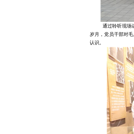
通过聆听现场
岁月，党员
干部
对毛
认识
。