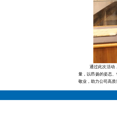
通过此次活动
量，
以昂扬
的
姿态、
敬业，
助力公司高质