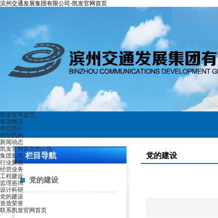
滨州交通发展集团有限公司-凯发官网首页
凯发官网首页
集团概况
单位简介
组织机构
新闻动态
凯发官网首页的公告
栏目导航
党的建设
集团新闻
行业聚焦
经营业务
工程建设
党的建设
监理咨询
设计科研
党的建设
资质荣誉
联系凯发官网首页