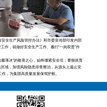
省安全生产风险管控办法》和市委宣传部印发内部
管工作，就做好安全生产工作、履行
“
一岗双责
”
作
如履薄冰”的敬畏之心，始终绷紧安全弦；要狠抓责
点区域，加强风险隐患排查整治，从源头上遏止安
工作，为集团高质量发展保驾护航。