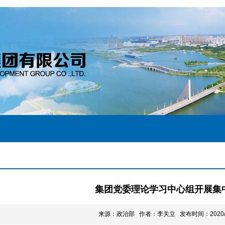
集团党委理论学习中心组开展集
来源：政治部 作者：李关立 发布时间：2020/9/29