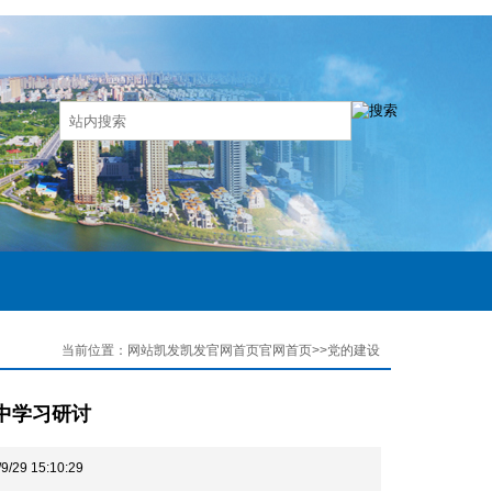
当前位置：网站凯发凯发官网首页官网首页>>党的建设
中学习研讨
 15:10:29