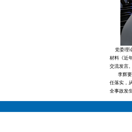
党委理
材料《近
交流发言
李辉要
任落实，
全事故发