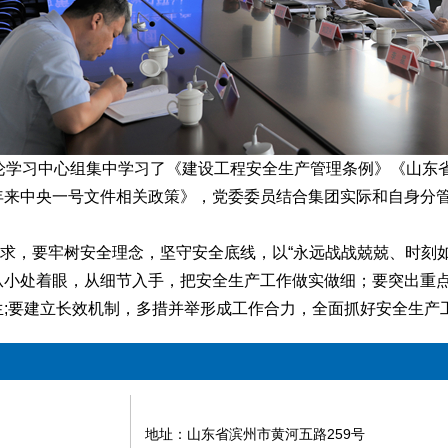
论学习中心组集中学习了《建设工程安全生产管理条例》《山东
年来中央一号文件相关政策》，党委委员结合集团实际和自身分
。
求，要牢树安全理念，坚守安全底线，以
“永远战战兢兢、时刻
从小处着眼，从细节入手，把安全生产工作做实做细；要突出重
生
;
要建立长效机制，多措并举形成工作合力，全面抓好安全生产
地址：山东省滨州市黄河五路259号