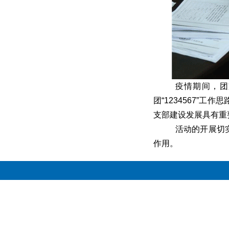
疫情期间，团
团“1234567”
支部建设发展具有重
活动的开展切
作用。