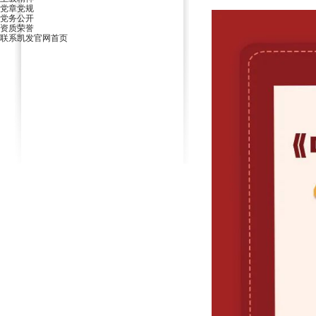
党章党规
党务公开
资质荣誉
联系凯发官网首页