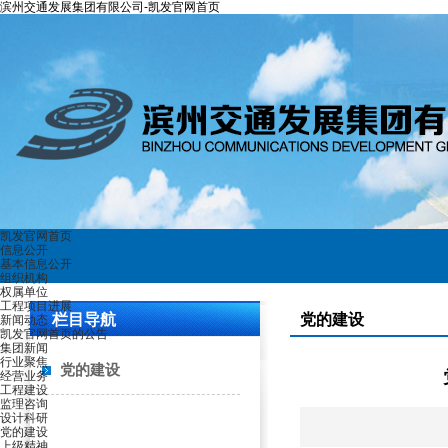
滨州交通发展集团有限公司-凯发官网首页
凯发官网首页
信息公开
基本信息公开
组织机构
权属单位
工程项目进展
栏目导航
党的建设
新闻动态
凯发官网首页的公告
集团新闻
行业聚焦
党的建设
经营业务
工程建设
监理咨询
设计科研
党的建设
上级精神