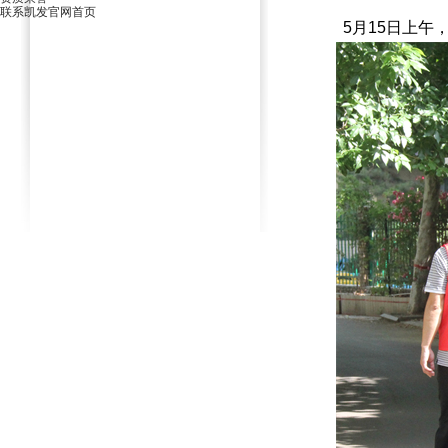
联系凯发官网首页
5月15日上