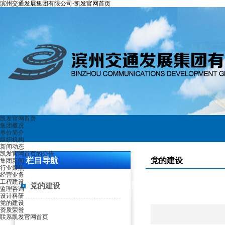
滨州交通发展集团有限公司-凯发官网首页
凯发官网首页
集团概况
单位简介
组织机构
新闻动态
凯发官网首页的公告
栏目导航
党的建设
集团新闻
行业聚焦
经营业务
工程建设
党的建设
监理咨询
设计科研
党的建设
资质荣誉
联系凯发官网首页